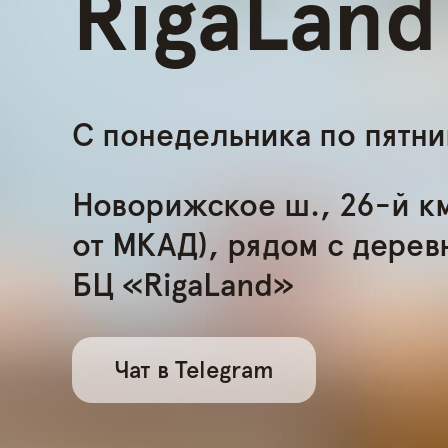
RigaLand
С понедельника по пятниц
Новорижское ш., 26-й км
от МКАД), рядом с дерев
БЦ «RigaLand»
Чат в Telegram