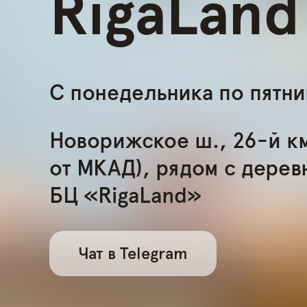
RigaLand
С понедельника по пятниц
Новорижское ш., 26-й км
от МКАД), рядом с дерев
БЦ «RigaLand»
Чат в Telegram